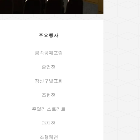
주요행사
금속공예포럼
졸업전
장신구발표회
조형전
주얼리 스트리트
과제전
조형체전