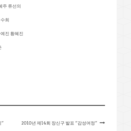
김혜주 류선의
윤수희
한예진 황혜진
춘
기”
2010년 제14회 장신구 발표 “감성여정”