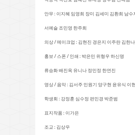
안무 : 이지혜 임영희 장미 김세미 김환희 남수
서예슬 조민영 한주희
의상 / 메이크업 : 김현진 경은지 이주란 김한
홍보 / 스폰 / 인쇄 : 박은민 위형우 하신명
류승화 배진옥 유니나 정민정 한연진
영상 / 음악 : 김서주 민원기 양구현 윤유식 이
학생회 : 강정훈 심수정 편민경 박준범
표지작품 : 이가은
조교 : 김상우