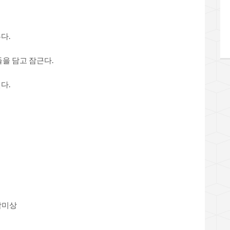
다.
을 담고 잠근다.
다.
박미상